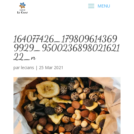
164077426_179809614369
9929_9500236898021621
22_n
par
lecians
|
25 Mar 2021