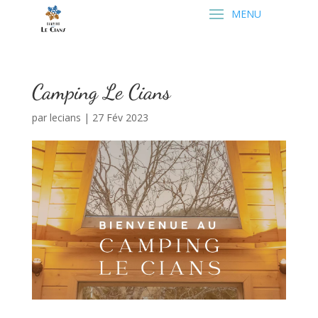
Camping Le Cians
par
lecians
|
27 Fév 2023