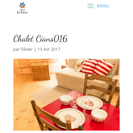
Chalet Cians016
par
Olivier
|
13 Avr 2017